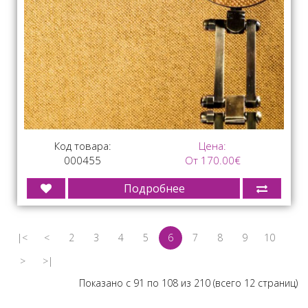
Код товара:
Цена:
000455
От 170.00€
Подробнее
|<
<
2
3
4
5
6
7
8
9
10
>
>|
Показано с 91 по 108 из 210 (всего 12 страниц)