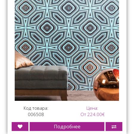
Код товара:
Цена:
006508
От 224.00€
Подробнее