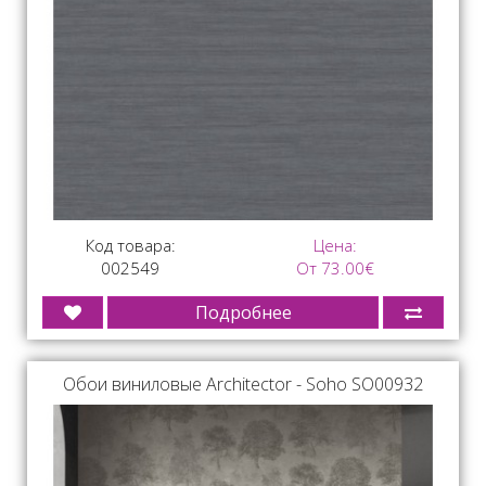
Код товара:
Цена:
002549
От 73.00€
Подробнее
Обои виниловые Architector - Soho SO00932