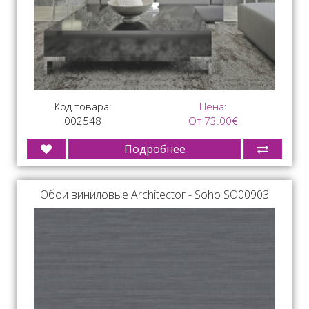
Код товара:
Цена:
002548
От 73.00€
Подробнее
Обои виниловые Architector - Soho SO00903