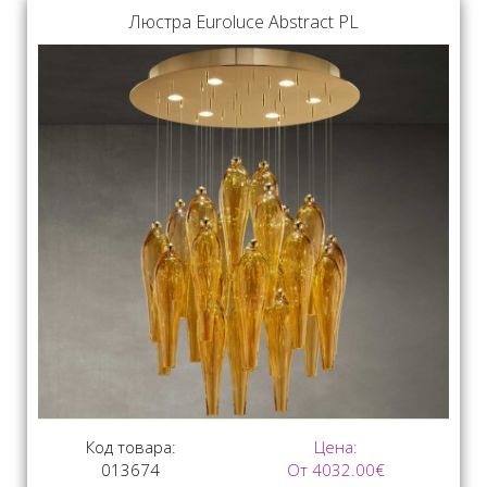
Люстра Euroluce Abstract PL
Код товара:
Цена:
013674
От 4032.00€