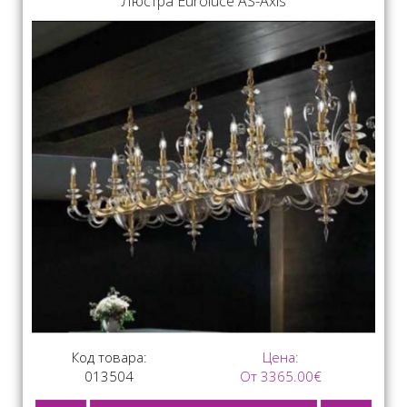
Люстра Euroluce AS-Axis
Код товара:
Цена:
013504
От 3365.00€