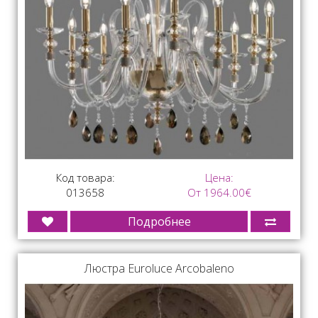
Код товара:
Цена:
013658
От 1964.00€
Подробнее
Люстра Euroluce Arcobaleno