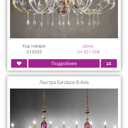
Код товара:
Цена:
013655
От 921.00€
Подробнее
Люстра Euroluce B-Axis