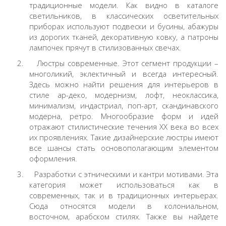
традиционные модели. Как видно в
каталоге
светильников
, в классических осветительных
приборах используют подвески и бусины, абажуры
из дорогих тканей, декоративную ковку, а патроны
лампочек прячут в стилизованных свечах.
2.
Люстры современные
. Этот сегмент продукции –
многоликий, эклектичный и всегда интересный.
Здесь можно найти решения для интерьеров в
стиле ар-деко, модернизм, лофт, неоклассика,
минимализм, индастриал, поп-арт, скандинавского
модерна, ретро. Многообразие форм и идей
отражают стилистические течения ХХ века во всех
их проявлениях. Такие
дизайнерские люстры
имеют
все шансы стать основополагающим элементом
оформления.
3.
Разработки с этническими и кантри мотивами. Эта
категория может использоваться как в
современных, так и в традиционных интерьерах.
Сюда относятся модели в колониальном,
восточном, арабском стилях. Также вы найдете