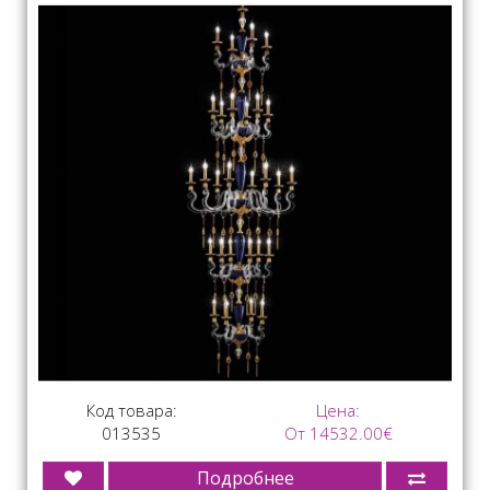
Код товара:
Цена:
013535
От 14532.00€
Подробнее