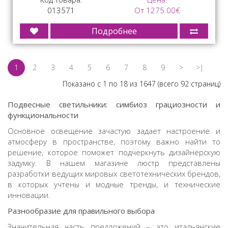
013571
От 1275.00€
Подробнее
1
2
3
4
5
6
7
8
9
>
>|
Показано с 1 по 18 из 1647 (всего 92 страниц)
Подвесные светильники
: симбиоз грациозности и
функциональности
Основное освещение зачастую задает настроение и
атмосферу в пространстве, поэтому важно найти то
решение, которое поможет подчеркнуть дизайнерскую
задумку. В нашем
магазине люстр
представлены
разработки ведущих мировых светотехнических брендов,
в которых учтены и модные тренды, и технические
инновации.
Разнообразие для правильного выбора
Значительная часть предложений – это
итальянские