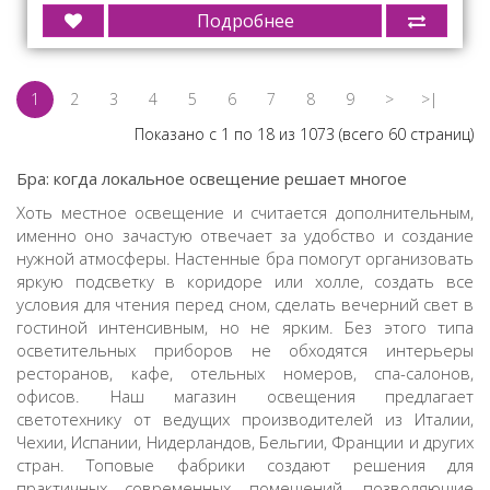
Подробнее
1
2
3
4
5
6
7
8
9
>
>|
Показано с 1 по 18 из 1073 (всего 60 страниц)
Бра
: когда локальное освещение решает многое
Хоть местное освещение и считается дополнительным,
именно оно зачастую отвечает за удобство и создание
нужной атмосферы.
Настенные бра
помогут организовать
яркую подсветку в коридоре или холле, создать все
условия для чтения перед сном, сделать вечерний свет в
гостиной интенсивным, но не ярким. Без этого типа
осветительных приборов не обходятся интерьеры
ресторанов, кафе, отельных номеров, спа-салонов,
офисов. Наш
магазин освещения
предлагает
светотехнику от ведущих производителей из Италии,
Чехии, Испании, Нидерландов, Бельгии, Франции и других
стран. Топовые фабрики создают решения для
практичных современных помещений, позволяющие