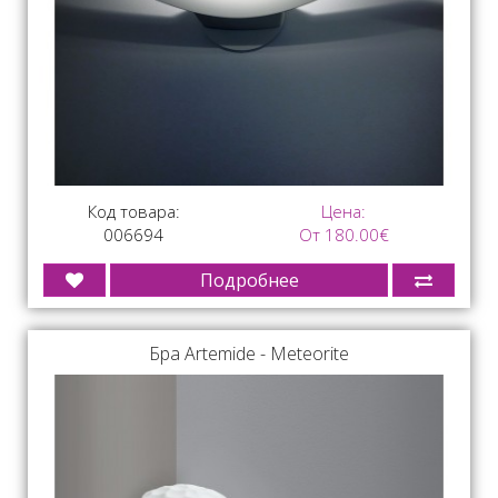
Код товара:
Цена:
006694
От 180.00€
Подробнее
Бра Artemide - Meteorite