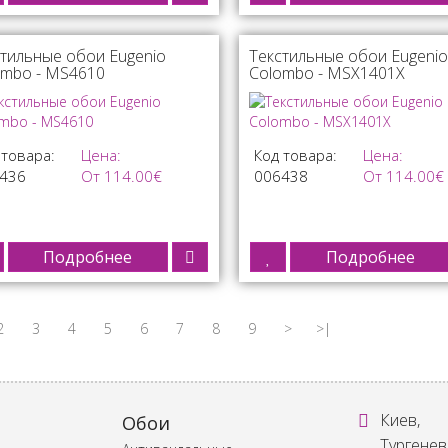
тильные обои Eugenio
Текстильные обои Eugenio
ombo - MS4610
Colombo - MSX1401X
 товара:
Цена:
Код товара:
Цена:
436
От 114.00€
006438
От 114.00€
Подробнее
Подробнее
2
3
4
5
6
7
8
9
>
>|
Киев,
Обои
Тургенев