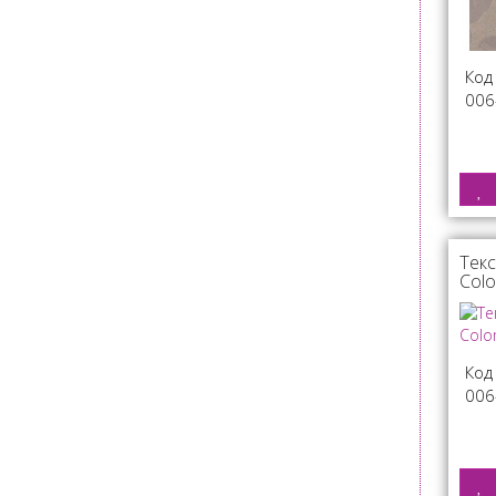
Код
006
Текс
Col
Код
006