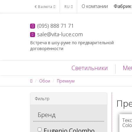
О компании
Фабрик
€
Валюта
RU
(095) 888 71 71
sale@vita-luce.com
Встреча в шоу-руме по предварительной
договорённости
Светильники
Ме
Обои
Премиум
Фильтр
Пр
Бренд
Текс
Colo
Eugenio Colombo