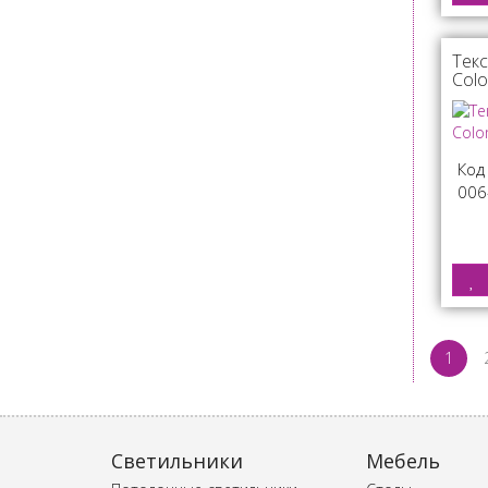
Текс
Col
Код
006
1
Светильники
Мебель