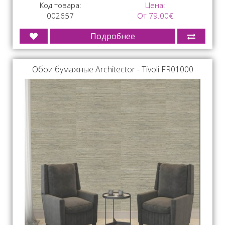
Код товара:
Цена:
002657
От 79.00€
Подробнее
Обои бумажные Architector - Tivoli FR01000