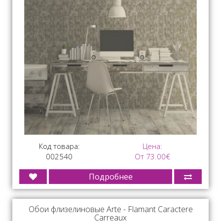
Код товара:
Цена:
002540
От 73.00€
Подробнее
Обои флизелиновые Arte - Flamant Caractere
Carreaux