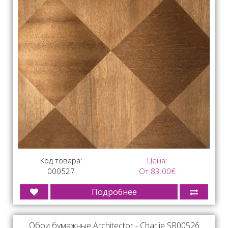
Код товара:
Цена:
000527
От 83.00€
Подробнее
Обои бумажные Architector - Charlie SR00526