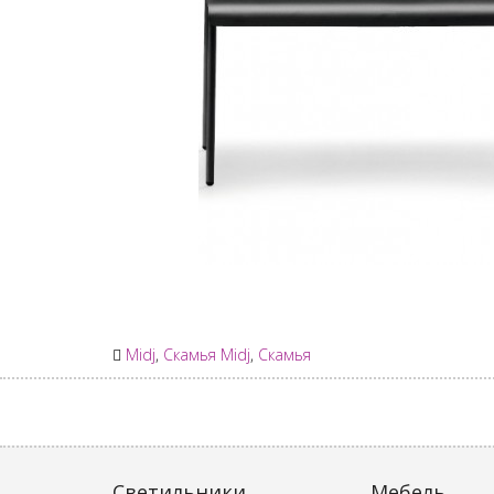
Midj
,
Скамья Midj
,
Скамья
Светильники
Мебель