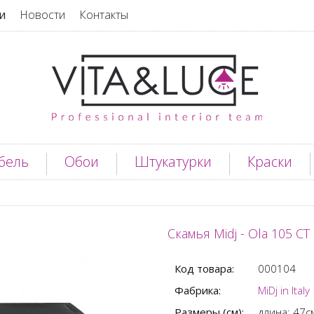
и
Новости
Контакты
бель
Обои
Штукатурки
Краски
Скамья Midj - Ola 105 CT
Код товара:
000104
Фабрика:
MiDj in Italy
Размеры (см):
длина: 47с