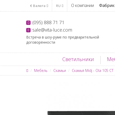
О компании
Фабрик
€
Валюта
RU
(095) 888 71 71
sale@vita-luce.com
Встреча в шоу-руме по предварительной
договорённости
Светильники
Ме
Мебель
Скамьи
Скамья Midj - Ola 105 CT